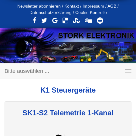
Newsletter abonnieren
/
Kontakt
/
Impressum
/
AGB
/
Datenschutzerklärung
/
Cookie Kontrolle
Bitte auswählen ...
Toggle
navigation
K1 Steuergeräte
SK1-S2 Telemetrie 1-Kanal