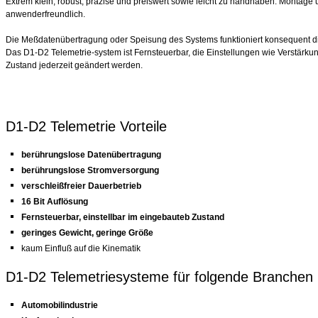
Extrem klein, robust, präzise und preiswert sowie leicht zu handhaben. Montage
anwenderfreundlich.
Die Meßdatenübertragung oder Speisung des Systems funktioniert konsequent digi
Das D1-D2 Telemetrie-system ist Fernsteuerbar, die Einstellungen wie Verstärk
Zustand jederzeit geändert werden.
D1-D2 Telemetrie Vorteile
berührungslose Datenübertragung
berührungslose Stromversorgung
verschleißfreier Dauerbetrieb
16 Bit Auflösung
Fernsteuerbar, einstellbar im eingebauteb Zustand
geringes Gewicht, geringe Größe
kaum Einfluß auf die Kinematik
D1-D2 Telemetriesysteme für folgende Branchen
Automobilindustrie