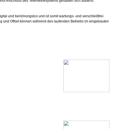
 und Anschluss des Telemetriesystems gestalten sich äußerst
tal und berührungslos und ist somit wartungs- und verschleißfrei.
ung und Offset können während des laufenden Betriebs im eingebauten